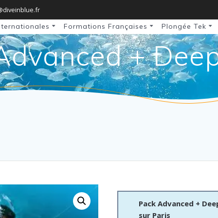
@diveinblue.fr
nternationales
Formations Françaises
Plongée Tek
Advanced + Deep
Pack Advanced + Deep
sur Paris