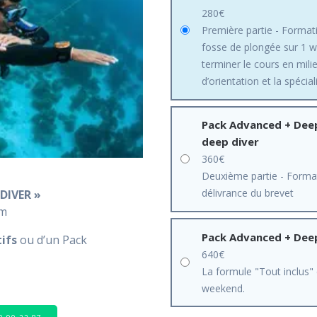
280
€
Première partie - Forma
fosse de plongée sur 1 w
terminer le cours en milie
d’orientation et la spécia
Pack Advanced + Deep
deep diver
360
€
Deuxième partie - Format
délivrance du brevet
DIVER »
0m
Pack Advanced + Deep
ifs
ou d’un Pack
640
€
La formule "Tout inclus"
weekend.