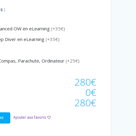
 :
vanced OW en eLearning
(+35€)
p Diver en eLearning
(+35€)
 Compas, Parachute, Ordinateur
(+25€)
280€
0€
280€
Ajouter aux favoris
nt