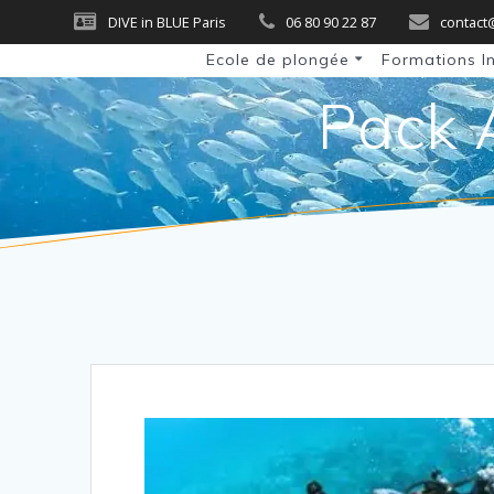
Skip
DIVE in BLUE Paris
06 80 90 22 87
contact
to
Ecole de plongée
Formations I
content
Pack 