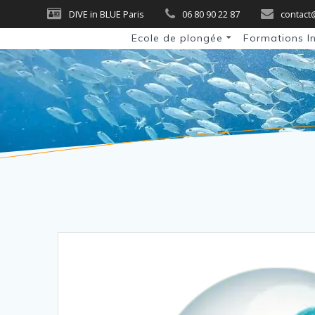
Skip
DIVE in BLUE Paris
06 80 90 22 87
contact
to
Ecole de plongée
Formations I
content