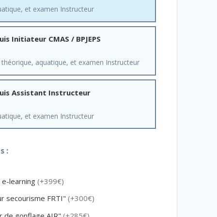
atique, et examen Instructeur
uis Initiateur CMAS / BPJEPS
théorique, aquatique, et examen Instructeur
uis Assistant Instructeur
atique, et examen Instructeur
 :
 e-learning
(+399€)
eur secourisme FRTI"
(+300€)
ur de gonflage AIR"
(+285€)