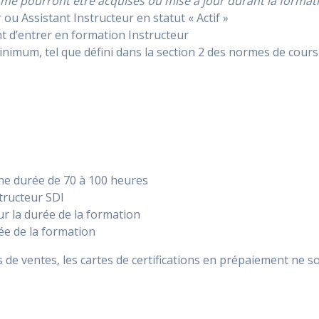
risme pourront être acquises ou mise à jour durant la format
 ou Assistant Instructeur en statut « Actif »
nt d’entrer en formation Instructeur
imum, tel que défini dans la section 2 des normes de cours
une durée de 70 à 100 heures
tructeur SDI
r la durée de la formation
e de la formation
e ventes, les cartes de certifications en prépaiement ne s