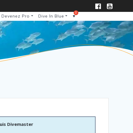
Devenez Pro
Dive In Blue
♥
puis Divemaster