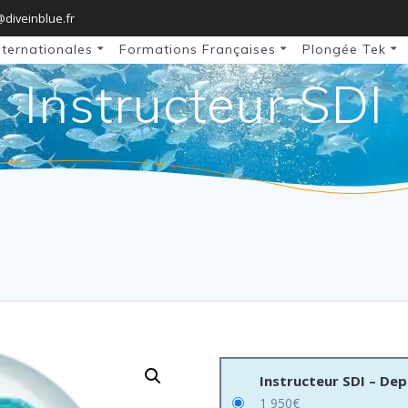
@diveinblue.fr
nternationales
Formations Françaises
Plongée Tek
Instructeur SDI
Instructeur SDI – De
1 950
€