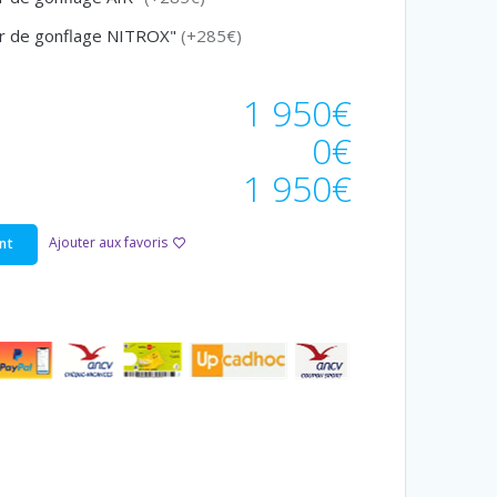
eur de gonflage NITROX"
(+285€)
1 950€
0€
1 950€
Ajouter aux favoris
nt