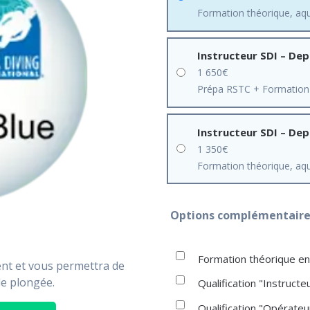
Formation théorique, aqu
Instructeur SDI – Dep
1 650
€
Prépa RSTC + Formation 
Instructeur SDI – Dep
1 350
€
Formation théorique, aqu
Options complémentaires
Formation théorique en
nt et vous permettra de
 de plongée.
Qualification "Instruct
Qualification "Opérate