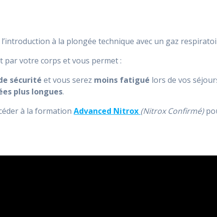
’introduction à la plongée technique avec un gaz respiratoir
t par votre corps et vous permet :
e sécurité
et vous serez
moins fatigué
lors de vos séjour
ées plus longues
.
ccéder à la formation
Advanced Nitrox
(Nitrox Confirmé)
po