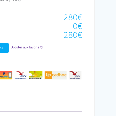
280€
0€
280€
Ajouter aux favoris
nt