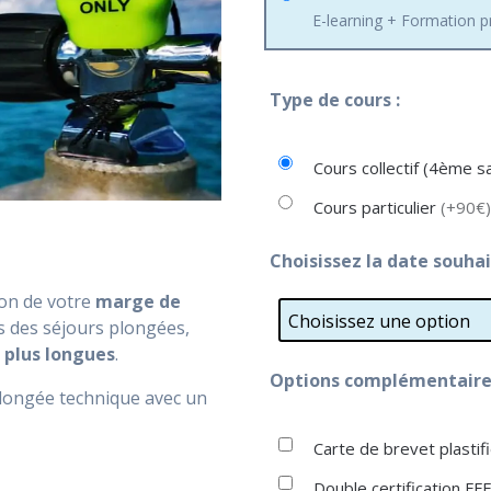
E-learning + Formation p
Type de cours :
Cours collectif (4ème 
Cours particulier
(+90€)
Choisissez la date souhai
on de votre
marge de
s des séjours plongées,
 plus longues
.
Options complémentaires
 plongée technique avec un
Carte de brevet plasti
Double certification F