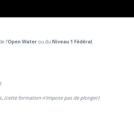
e l’
Open Water
ou du
Niveau 1 Fédéral
.
D
s,
(cette formation n’impose pas de plonger)