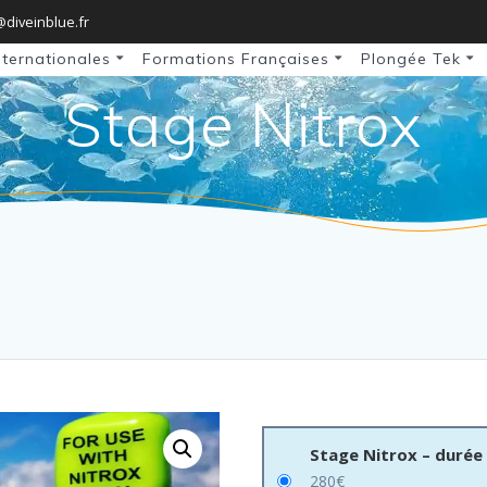
@diveinblue.fr
nternationales
Formations Françaises
Plongée Tek
Stage Nitrox
Stage Nitrox – durée
280
€