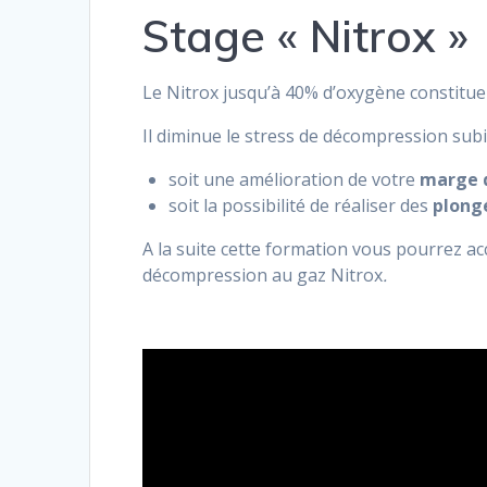
Stage « Nitrox »
Le Nitrox jusqu’à 40% d’oxygène constitue l
Il diminue le stress de décompression subi
soit une amélioration de votre
marge d
soit la possibilité de réaliser des
plong
A la suite cette formation vous pourrez a
décompression au gaz Nitrox
.