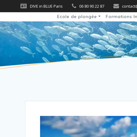
Skip
DIVE in BLUE Paris
06 80 90 22 87
contact
to
Ecole de plongée
Formations I
content