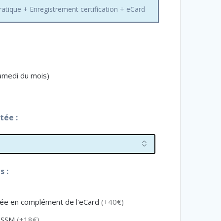
ratique + Enregistrement certification + eCard
samedi du mois)
tée :
 :
fiée en complément de l'eCard
(+40€)
FESSM
(+18€)